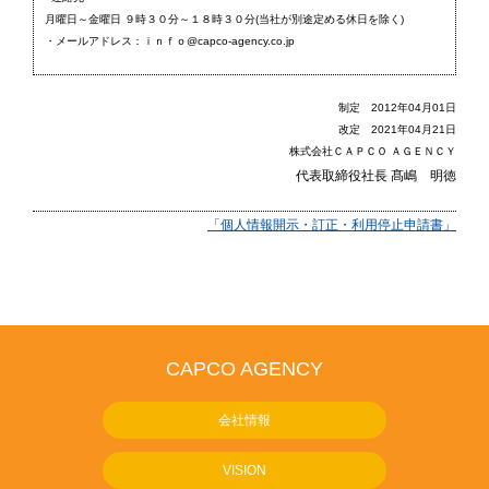
月曜日～金曜日 ９時３０分～１８時３０分(当社が別途定める休日を除く)
・メールアドレス：ｉｎｆｏ@capco-agency.co.jp
制定 2012年04月01日
改定 2021年04月21日
株式会社ＣＡＰＣＯ ＡＧＥＮＣＹ
代表取締役社長 髙嶋 明徳
「個人情報開示・訂正・利用停止申請書」
CAPCO AGENCY
会社情報
VISION