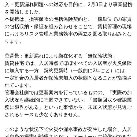
入・更新漏れ問題への対応を目的に、2月3日より事業提携
を開始しました。
本提携は、損害保険の包括保険契約と、一棟単位での家賃
の包括収納・保証を組み合わせることで、賃貸管理の現場
におけるリスク管理と業務効率の両立を図る取り組みとな
ります。
◎
背景：更新漏れにより顕在化する「無保険状態」
賃貸住宅では、入居時点でほぼすべての入居者が火災保険
に加入する一方、契約更新時（一般的に2年ごと）には、
一定割合の入居者が保険未加入の状態となることが指摘さ
れています。
管理会社側では更新案内を行っているものの、「実際の加
入状況を継続的に把握できていない」「書類回収や確認業
務に限界がある」といった事情から、未加入状態が見過ご
されるケースも少なくありません。
このような状況下で火災や漏水事故が発生した場合、入居
者自身の損害が補償されない、オーナーへの賠償ができな